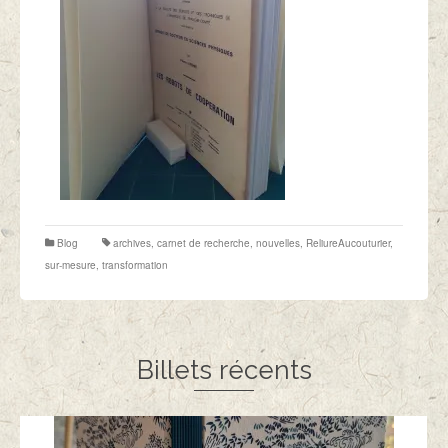
Blog
archives
,
carnet de recherche
,
nouvelles
,
ReliureAucouturier
,
sur-mesure
,
transformation
Billets récents